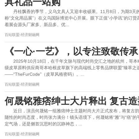
具礼品一站购
丹桂飘香的季节，义乌文具人又迎丰收硕果。11月8日，为期3天
称“文化用品展”）在义乌国际博览中心开展。眼下正值“小学讯”的订
着展会源头厂家多、新品多、优...
百站联盟-经济财融网
《一心·一艺》，以专注致敬传
2025年10月18日，在千年文脉与现代时尚交汇之地的杭州，哥
级皮草原料供应商哥本哈根皮草旗下的高端线上零售品牌联盟“臻萃之
——“TheFurCode”（皮草风格密码）。...
百站联盟-经济财融网
何晟铭雅痞绅士大片释出 复古
近日，演员何晟铭一组雅痞绅士主题时尚大片正式发布，将复古
随性的时尚态度，时尚张力满分！镜头语境下，何晟铭将“雅”与“痞”
定气场，还是侧首沉思时的沉静神态，...
百站联盟-经济财融网