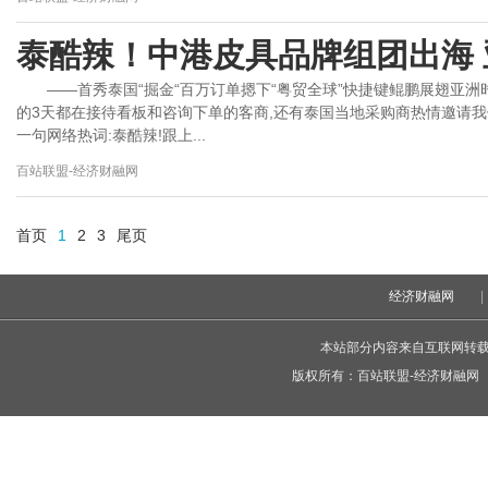
泰酷辣！中港皮具品牌组团出海 
——首秀泰国“掘金“百万订单摁下“粤贸全球”快捷键鲲鹏展翅亚洲
的3天都在接待看板和咨询下单的客商,还有泰国当地采购商热情邀请我
一句网络热词:泰酷辣!跟上...
百站联盟-经济财融网
首页
1
2
3
尾页
经济财融网
|
本站部分内容来自互联网转
版权所有：
百站联盟-经济财融网
C