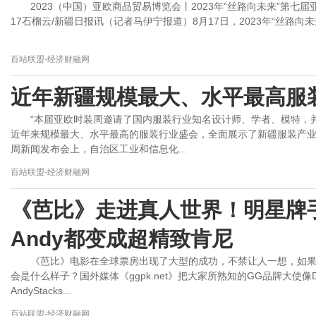
2023（中国）亚欧商品贸易博览会丨2023年“丝路向未来”第七届亚
17石榴云/新疆日报讯（记者马伊宁报道）8月17日，2023年“丝路向
百站联盟-经济财融网
近年新疆规模最大、水平最高服
“本届亚欧时装周邀请了国内服装行业知名设计师、学者、模特，并
近年来规模最大、水平最高的服装行业盛会，全面展示了新疆服装产业
周新闻发布会上，自治区工业和信息化...
百站联盟-经济财融网
《芭比》走进真人世界！明星牌手”丹
Andy都变成超精致肯尼
《芭比》电影在全球票房出现了大型的成功，不禁让人一想，如
会是什么样子？国外媒体《ggpk.net》把大家所熟知的GG品牌大使像Daniel
AndyStacks...
百站联盟-经济财融网