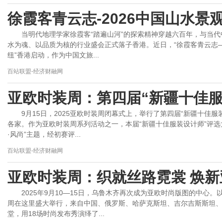
徐霞客青云志-2026中国山水
当明代地理学家徐霞客“踏遍山河”的探索精神穿越六百年，与当代
水为魂、以品质为核的行业盛会正式落子香港。近日，“徐霞客青云志——
纽”香港启动，作为中国文旅...
百站联盟-经济财融网
亚欧时装周：第四届“新疆十佳服
9月15日，2025亚欧时装周闭幕式上，举行了第四届“新疆十佳服
各家。作为亚欧时装周系列活动之一，本届“新疆十佳服装设计师”评选
·风尚”主题，经初赛评...
百站联盟-经济财融网
亚欧时装周：织就丝路霓裳 焕新
2025年9月10—15日，乌鲁木齐再次成为亚欧时尚版图的中心。
周在这里盛大举行，来自中国、俄罗斯、哈萨克斯坦、吉尔吉斯斯坦
堂，用18场时尚发布秀演绎了...