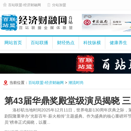
百站联盟-经济财融网
分站加盟
网站首页
百站联播
财经热点
科技纵横
健康养生
当前位置：
百站联盟-经济财融网
>
潮流时尚
第43届华鼎奖殿堂级演员揭晓 
洛杉矶当地时间2025年12月11日，世界电影130周年庆典之际
剧院隆重举办“光影百年·薪火相传”主题盛典。作为盛典的核心重磅环节
员”榜单正式揭晓，以覆...