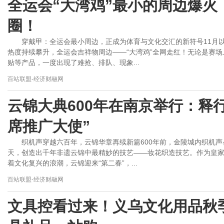
全运会“大湾鸡”最小的周边爆火
圈！
穿戴甲：全运会最小周边，正成为体育与文化交汇的新符号11月
热度持续攀升，全运会吉祥物周边——“大湾鸡”全网走红！无论是赛
贴等产品，一度出现了难抢、排队、现象...
百站联盟-经济财融网
云锦大典600年在南京举行：释
席推广大使”
织机声穿越六百年，云锦华章再续新篇600年前，金陵城内织机
天，创造出千年非遗云锦中最精妙的技艺——妆花织造技艺。作为皇家
着文化复兴的浪潮，云锦迎来“第二春”，...
百站联盟-经济财融网
文具控看过来！义乌文化用品秋