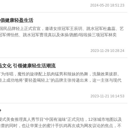
2024-05-20 18:51:23
共倡健康轻盈生活
锐国民品牌轻上正式官宣，邀请女排冠军王辰玥、跳水冠军杜鑫蕊、艺
军傅怡然、跳水冠军曹境真以及体操/跑酷/啦啦操三项冠军林奕
2023-11-29 10:28:24
品文化 引领健康轻生活潮流
广为传唱，魔性的旋律配上肌肉猛男和辣妹的热舞，洗脑效果拔群。
上成功地将“要轻盈喝轻上”的品牌主张传递出来，这一主张与现代
2023-11-21 16:14:53
？
式美食推理真人秀节目“中国有滋味”正式完结，12张城市地图以及
味蕾的同时，也让华莱士的蜜汁手扒鸡再次成为网友议论的焦点，不