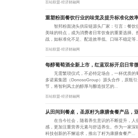
百站联盟-经济财融网
重塑粉面餐饮行业的味觉及提升标准化效
智邦粉面浇头供应链源头厂家：引言：餐饮
美味的特点，成为消费者日常饮食的重要选择。
战，如标准化不足、配送效率低、口味不稳定等..
百站联盟-经济财融网
每醇葡萄酒全新上市，红蓝双标开启日常
无需繁琐仪式，不必特定场合，一杯优质的
多诺索集团（DonosoGroup）源头合作，
节，将智利风土的醇厚与酿造技艺的...
百站联盟-经济财融网
从田间到餐桌，圣原籽为康膳食餐产品，
在当今社会，随着养生意识的不断提升，人
感，更加注重营养元素与舒适养生。作为一家深
科技创新的不懈追求，推出了籽为康膳食餐产...