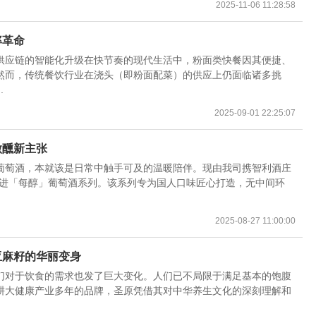
2025-11-06 11:28:58
率革命
供应链的智能化升级在快节奏的现代生活中，粉面类快餐因其便捷、
然而，传统餐饮行业在浇头（即粉面配菜）的供应上仍面临诸多挑
.
2025-09-01 22:25:07
微醺新主张
葡萄酒，本就该是日常中触手可及的温暖陪伴。现由我司携智利酒庄
原瓶引进「每醇」葡萄酒系列。该系列专为国人口味匠心打造，无中间环
2025-08-27 11:00:00
亚麻籽的华丽变身
们对于饮食的需求也发了巨大变化。人们已不局限于满足基本的饱腹
耕大健康产业多年的品牌，圣原凭借其对中华养生文化的深刻理解和