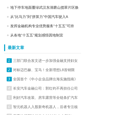
地下停车地面覆绿武汉东湖磨山揽翠片区焕
从“比马力”到“拼算力”中国汽车驶入A
发挥金融机构专业优势服务“十五五”可持
从各地“十五五”规划感悟因地制宜
最新文章
1
三部门联合发文进一步加强金融支持妇女
2
对标迈巴赫、宝马！全新理想L8首销限
3
全国首个《中小企业品牌出海实施指南》
4
长安汽车金融公司：郭红钧不再担任公司
5
利好汽车改装、房车露营等全链条扩汽车
6
智元机器人入股新奇机器人，后者专注核