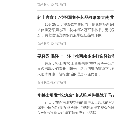
百站联盟-经济财融网
轻上官宣！7位冠军担任其品牌形象大使 
10月25日，椰泰饮料集团旗下健康饮品新
术体操冠军周芯羽、花样滑冰冠军宋林书、游泳冠
彤，共七位轻盈类型的冠军担任品牌形象...
百站联盟-经济财融网
要轻盈 喝轻上！轻上携西梅多多打造轻饮
最近，轻上的“轻上西梅来啦”在抖音等平台
在俊男靓女们青春、阳光、活力四射的演绎下，轻
人追求健康、轻松生活的理念不谋而合，...
百站联盟-经济财融网
华莱士引发“吃鸡热” 花式吃鸡你挑战了吗
近日，在湖南卫视热播的由华莱士冠名的沉浸
属于中国的独特的“烟火味儿”狠狠拿捏了观众的
仅#拿出这盘全鸡阁下如何应对的话题...