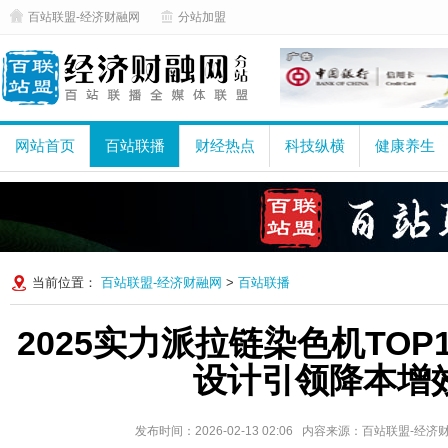
百站联盟-经济财融网
分站加盟
网站首页
百站联播
财经热点
科技纵横
健康养生
当前位置：
百站联盟-经济财融网
>
百站联播
2025实力派拉链染色机TO
设计引领降本增
发布时间：2026-02-13 02:06 内容来源：百站联盟-经