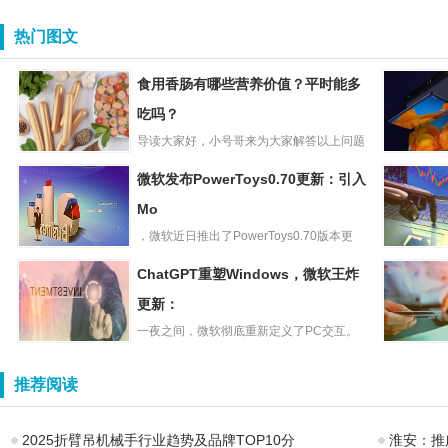
热门图文
食用香肠有哪些营养价值？平时能多
吃吗？
导读大家好，小号哥来为大家解答以上问题
食用香肠有哪些
哪种卷发棒不伤头发，什么牌...
TrendFor
微软发布PowerToys0.70更新：引入
营养价值？平时
邦：预估2
能多吃吗？
Mo
折叠屏手
，微软近日推出了PowerToys0.70版本更
微软发布
新，修复了此前版...
Canaly
ChatGPT重塑Windows，微软王炸
PowerToys0.70
2023Q1
更新：引入Mo
更新：
市场出货
一夜之间，微软彻底重新定义了PC交互。
ChatGPT重塑
因为这一次，它把Bing和...
两分钟速读
Windows，微软
钱攻略：长
推荐阅读
王炸更新：
国产固态4
2025折臂吊机械手行业趋势及品牌TOP10分
淮安：推