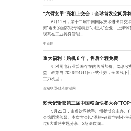
“六臂玄甲”亮相上交会：全球首发空间异
6月11日，第十二届中国国际技术进出口交易
湾”走出的国家级专精特新“小巨人”企业，上海飒
现其在工业具身智能...
中新网
重大福利！购机 8 年，售后全程免费
针对厨电行业普遍存在的售后加价、隐形收
益。政策自 2026年4月1日正式生效，全国线
主力机型，...
百站联盟-经济财融网
粉录记斩获第三届中国粉面快餐大会“TOP
5月21日，由餐饮界携手广州餐博会主办、
会馆圆满落幕。本次大会以“深耕·破卷”为核心
过6大重磅主题分享、2场深度圆...