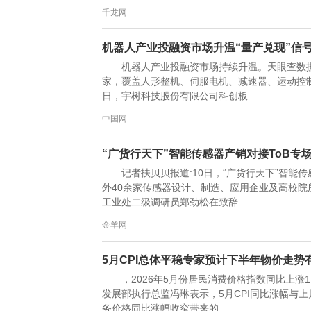
千龙网
机器人产业投融资市场升温“量产兑现”信
机器人产业投融资市场持续升温。天眼查数据
家，覆盖人形整机、伺服电机、减速器、运动控制
日，宇树科技股份有限公司科创板...
中国网
“广货行天下”智能传感器产销对接ToB
记者扶贝贝报道:10日，“广货行天下”智
外40余家传感器设计、制造、应用企业及高校院
工业处二级调研员郑劲松在致辞...
金羊网
5月CPI总体平稳专家预计下半年物价走势
，2026年5月份居民消费价格指数同比上涨
发展部执行总监冯琳表示，5月CPI同比涨幅与
务价格同比涨幅收窄带来的...