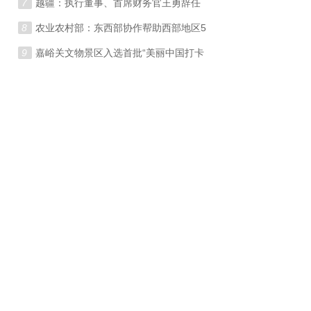
7
越疆：执行董事、首席财务官王勇辞任
8
农业农村部：东西部协作帮助西部地区5
9
嘉峪关文物景区入选首批“美丽中国打卡