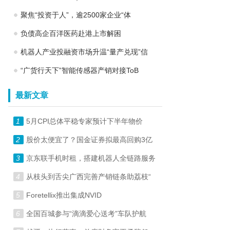
聚焦“投资于人”，逾2500家企业“体
负债高企百洋医药赴港上市解困
机器人产业投融资市场升温“量产兑现”信
“广货行天下”智能传感器产销对接ToB
最新文章
1
5月CPI总体平稳专家预计下半年物价
2
股价太便宜了？国金证券拟最高回购3亿
3
京东联手机时租，搭建机器人全链路服务
4
从枝头到舌尖广西完善产销链条助荔枝“
5
Foretellix推出集成NVID
6
全国百城参与“滴滴爱心送考”车队护航