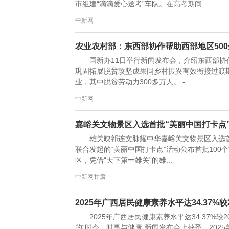
市组建“滴滴爱心送考”车队。在高考期间...
中新网
农业农村部：东西部协作帮助西部地区50
国新办11日举行新闻发布会，介绍东西部协
巩固拓展脱贫攻坚成果同乡村振兴有效衔接过渡期
业，其中脱贫劳动力300多万人。 -...
中新网
嘉峪关文物景区入选首批“美丽中国打卡点
雄关映祁连文脉耀中华嘉峪关文物景区入选首
联合发起的“美丽中国打卡点”活动公布首批100
区，凭借“天下第一雄关”的雄...
中新网甘肃
2025年广西居民健康素养水平达34.37%较2
2025年广西居民健康素养水平达34.37%较
的“时令、时事与健康”新闻发布会上获悉，2025年广