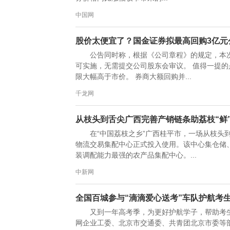
中国网
股价太便宜了？国金证券拟最高回购3亿元
公告同时称，根据《公司章程》的规定，本
可实施，无需提交公司股东会审议。 值得一提的
限大幅高于市价。 券商大额回购并...
千龙网
从枝头到舌尖广西完善产销链条助荔枝“鲜
在“中国荔枝之乡”广西桂平市，一场从枝头到
物流交易集配中心正式投入使用。该中心集仓储
装调配能力最强的农产品集配中心。...
中新网
全国百城参与“滴滴爱心送考”车队护航考
又到一年高考季，为更好护航学子，帮助考
网企业工委、北京市交通委、共青团北京市委等部