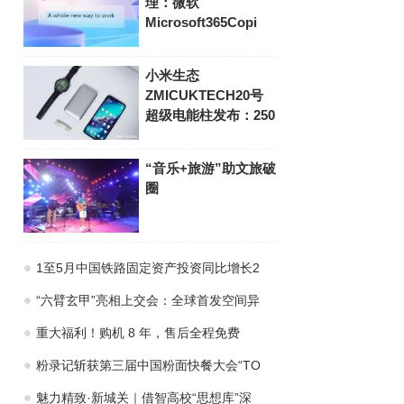
理：微软
Microsoft365Copi
小米生态
ZMICUKTECH20号
超级电能柱发布：250
“音乐+旅游”助文旅破
圈
1至5月中国铁路固定资产投资同比增长2
“六臂玄甲”亮相上交会：全球首发空间异
重大福利！购机 8 年，售后全程免费
粉录记斩获第三届中国粉面快餐大会“TO
魅力精致·新城关｜借智高校“思想库”深