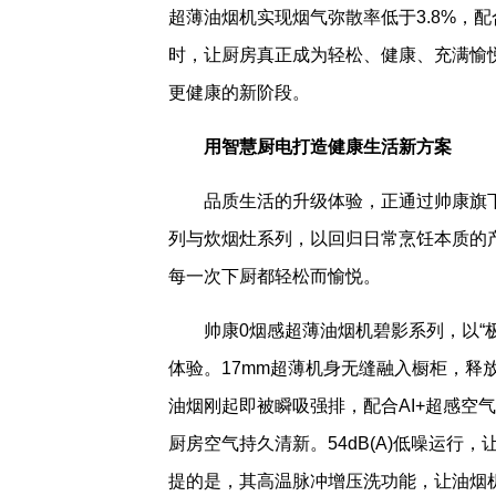
超薄油烟机实现烟气弥散率低于3.8%，配
时，让厨房真正成为轻松、健康、充满愉
更健康的新阶段。
用智慧厨电打造健康生活新方案
品质生活的升级体验，正通过帅康旗下
列与炊烟灶系列，以回归日常烹饪本质的
每一次下厨都轻松而愉悦。
帅康0烟感超薄油烟机碧影系列，以“
体验。17mm超薄机身无缝融入橱柜，释放更
油烟刚起即被瞬吸强排，配合AI+超感空
厨房空气持久清新。54dB(A)低噪运
提的是，其高温脉冲增压洗功能，让油烟