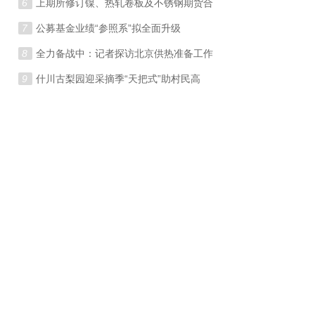
6
上期所修订镍、热轧卷板及不锈钢期货合
7
公募基金业绩“参照系”拟全面升级
8
全力备战中：记者探访北京供热准备工作
9
什川古梨园迎采摘季“天把式”助村民高