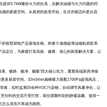
合提供5.7kW爆炒火力的灶具，在解决油烟与火力问题的同
悦感的家庭空间。从厨房的改变开始，生活亦能迈向更从容、
的智慧厨电产品落地生根。帅康 0 烟感超薄油烟机碧影系
产品定位，为家庭打造高效、健康、省心的厨居解决方案，让
极薄、极静、极净、极吸”四大核心实力，重塑高端厨房净烟
多厨居空间。32m3/min巅峰吸力搭配1700Pa超强风压，
气管家，实时监测20余种VOC污染物，自动调节风量净化，让
行，让烹饪时的交流不受打扰，留住团聚时刻的静谧温馨。值得一
机怎么清洗不再成为困扰。