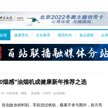
纵横
健康养生
文化教育
潮流时尚
食品观察
企
0烟感”油烟机成健康新年推荐之选
 21:10 内容来源：网络
阅读量：15935 会员投稿
、告别故乡的时刻。车轮划过铁轨，载着不舍与期许，前方亮