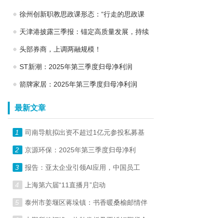
徐州创新职教思政课形态：“行走的思政课
天津港披露三季报：锚定高质量发展，持续
头部券商，上调两融规模！
ST新潮：2025年第三季度归母净利润
箭牌家居：2025年第三季度归母净利润
最新文章
1
司南导航拟出资不超过1亿元参投私募基
2
京源环保：2025年第三季度归母净利
3
报告：亚太企业引领AI应用，中国员工
4
上海第六届“11直播月”启动
5
泰州市姜堰区蒋垛镇：书香暖桑榆邮情伴