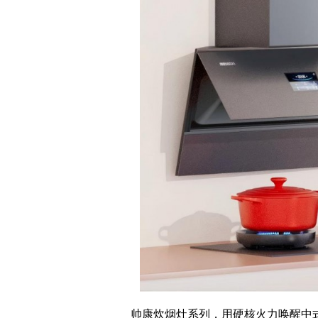
帅康炊烟灶系列，用硬核火力唤醒中式