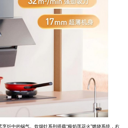
烹饪中的锅气。炊烟灶系列搭载“极焰莲花火”燃烧系统，右